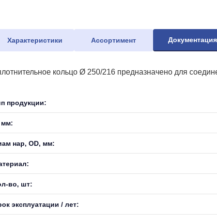
Документаци
Характеристики
Ассортимент
плотнительное кольцо Ø 250/216 предназначено для соедин
ип продукции:
 мм:
иам нар, OD, мм:
атериал:
л-во, шт:
ок эксплуатации / лет: