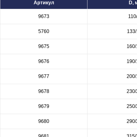
Артикул
D, 
9673
110
5760
133/
9675
160/
9676
190/
9677
200/
9678
230/
9679
250/
9680
290/
9681
315/