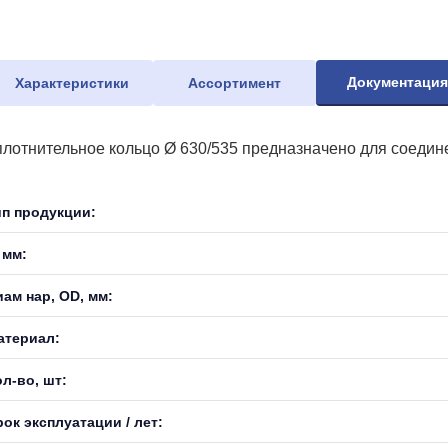
Документаци
Характеристики
Ассортимент
плотнительное кольцо Ø 630/535 предназначено для соедин
ип продукции:
 мм:
иам нар, OD, мм:
атериал:
л-во, шт:
ок эксплуатации / лет: