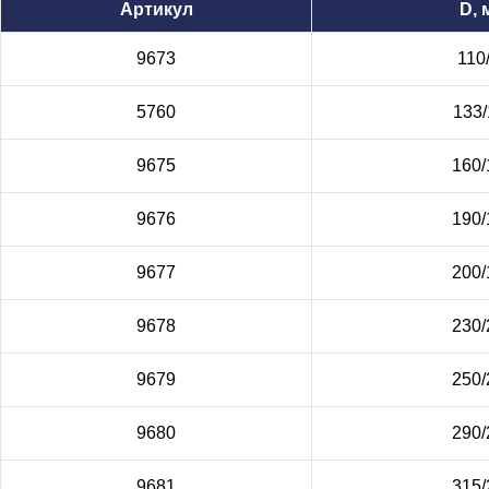
Артикул
D, 
9673
110
5760
133/
9675
160/
9676
190/
9677
200/
9678
230/
9679
250/
9680
290/
9681
315/