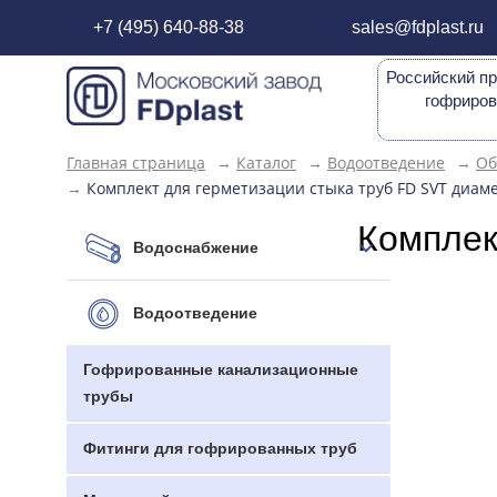
+7 (495) 640-88-38
sales@fdplast.ru
Российский пр
гофриров
Главная страница
→
Каталог
→
Водоотведение
→
Об
→
Комплект для герметизации стыка труб FD SVT диам
Комплек
Водоснабжение
Водоотведение
Гофрированные канализационные
трубы
Фитинги для гофрированных труб