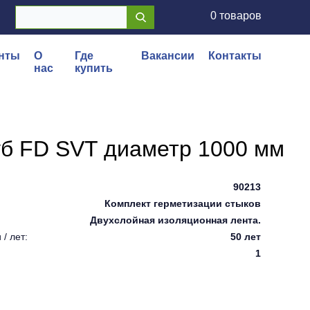
0 товаров
нты
О
Где
Вакансии
Контакты
нас
купить
уб FD SVT диаметр 1000 мм
90213
Комплект герметизации стыков
Двухслойная изоляционная лента.
/ лет:
50 лет
1