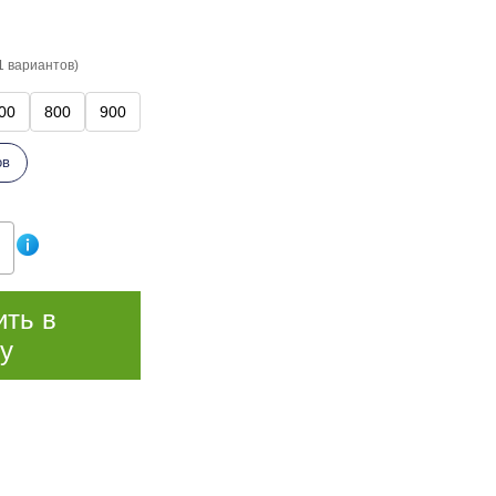
1 вариантов)
00
800
900
ов
ить в
у