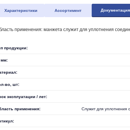
Документаци
Характеристики
Ассортимент
бласть применения: манжета служит для уплотнения соедин
ип продукции:
 мм:
атериал:
л-во, шт:
ок эксплуатации / лет:
бласть применения:
Служит для уплотнения 
ртикул: