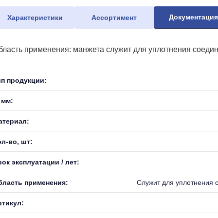
Документаци
Характеристики
Ассортимент
бласть применения: манжета служит для уплотнения соедин
ип продукции:
 мм:
атериал:
л-во, шт:
ок эксплуатации / лет:
бласть применения:
Служит для уплотнения 
ртикул: