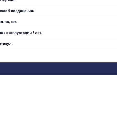
пособ соединения:
л-во, шт:
ок эксплуатации / лет:
ртикул: