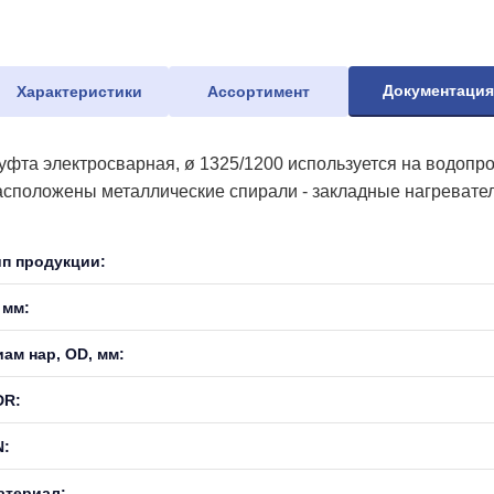
Документаци
Характеристики
Ассортимент
уфта электросварная, ø 1325/1200 используется на водопр
асположены металлические спирали - закладные нагревател
ип продукции:
 мм:
иам нар, OD, мм:
DR:
N:
атериал: