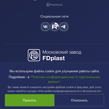
Реквизиты
Социальные сети
+7 (495) 640-88-38
Мы используем файлы cookie для улучшения работы сайта.
sales@fdplast.ru
Подробнее - в
"Политике конфиденциальности персональных
140050, Московская обл., пос. Красково, ул. Карла Маркса, д. 117Б
данных"
.
Вы также можете изменить настройки файлов cookie в браузере, для этого
нужно перейти в раздел «Настройки конфиденциальности и безопасности».
Принять
Отклонить
Московский завод FDplast™ | © 2003-2026