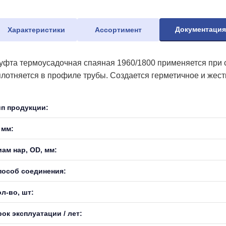
Документаци
Характеристики
Ассортимент
уфта термоусадочная спаяная 1960/1800 применяется при с
плотняется в профиле трубы. Создается герметичное и жест
ип продукции:
 мм:
иам нар, OD, мм:
пособ соединения:
л-во, шт:
ок эксплуатации / лет: