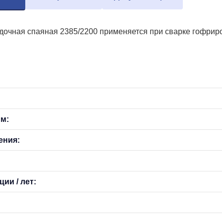
очная спаяная 2385/2200 применяется при сварке гофриров
мм:
ения:
ии / лет: