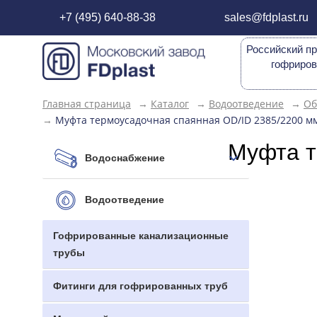
+7 (495) 640-88-38
sales@fdplast.ru
Российский пр
гофриров
Главная страница
→
Каталог
→
Водоотведение
→
Об
→
Муфта термоусадочная спаянная OD/ID 2385/2200 м
Муфта т
Водоснабжение
Водоотведение
Гофрированные канализационные
трубы
Фитинги для гофрированных труб