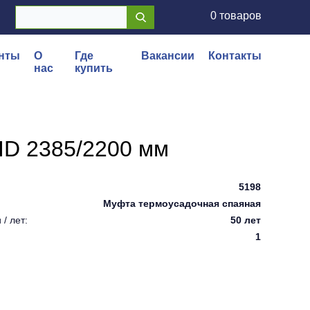
0 товаров
нты
О
Где
Вакансии
Контакты
нас
купить
ID 2385/2200 мм
5198
Муфта термоусадочная спаяная
/ лет:
50 лет
1