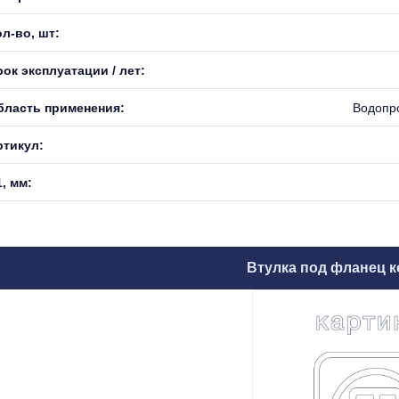
л-во, шт:
ок эксплуатации / лет:
бласть применения:
Водопр
ртикул:
, мм:
Втулка под фланец к