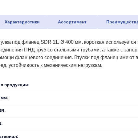
Характеристики
Ассортимент
Преимуществ
тулка под фланец SDR 11, Ø 400 мм, короткая используется
оединения ПНД труб со стальными трубами, а также с запо
омощи фланцевого соединения. Втулки под фланец имеют в
ред, устойчивость к механическим нагрузкам.
ип продукции:
 мм:
DR:
N:
атериал: