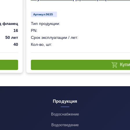
Артикул:
9635
д фланец
Тип продукции:
16
PN:
50 лет
Срок эксплуатации / лет:
40
Кол-во, шт:
Купи
Продукция
Водоснабжение
Водоотведение