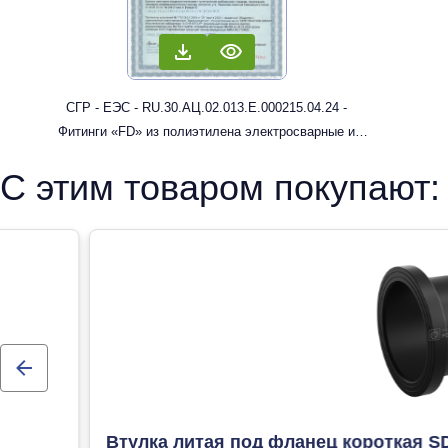
СГР - ЕЭС - RU.30.АЦ.02.013.Е.000215.04.24 -
Фитинги «FD» из полиэтилена электросварные и
литые с трубным концом: муфты, отводы
С этим товаром покупают:
Втулка литая под фланец короткая S