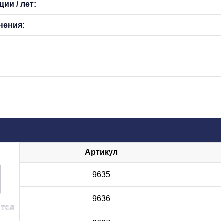
ии / лет:
нения:
Артикул
9635
9636