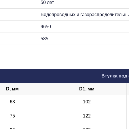
50 лет
Водопроводных и газораспределительны
9650
585
Втулка под
D, мм
D1, мм
63
102
75
122