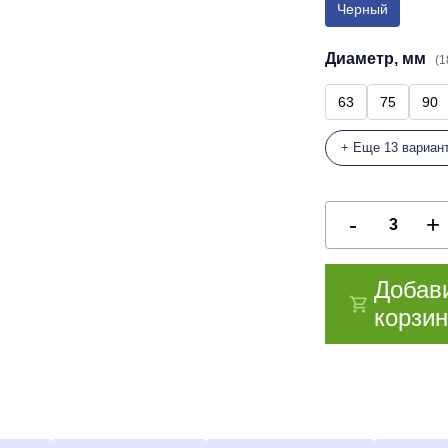
Черный
Диаметр, мм
(1
63
75
90
+ Еще 13 вариан
Добав
корзин