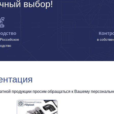
чный выбор!
одство
Контро
Российское
в собстве
одство
ентация
чатной продукции просим обращаться к Вашему персональном