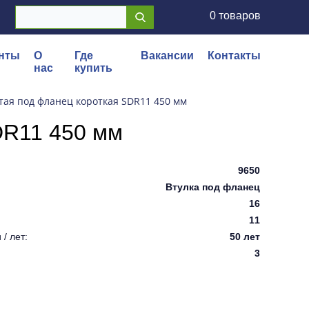
0 товаров
нты
О
Где
Вакансии
Контакты
нас
купить
тая под фланец короткая SDR11 450 мм
DR11 450 мм
9650
Втулка под фланец
16
11
/ лет:
50 лет
3