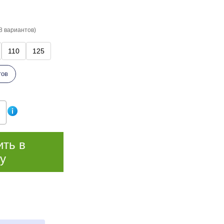
8 вариантов)
110
125
тов
ить в
у