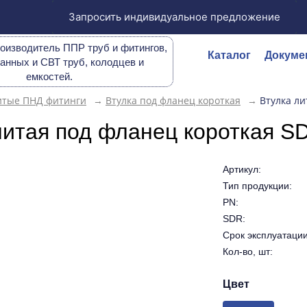
Запросить индивидуальное предложение
оизводитель ППР труб и фитингов,
Каталог
Докуме
анных и СВТ труб, колодцев и
емкостей.
итые ПНД фитинги
→
Втулка под фланец короткая
→
Втулка ли
литая под фланец короткая S
Артикул:
Тип продукции:
PN:
SDR:
Срок эксплуатации 
Кол-во, шт:
Цвет