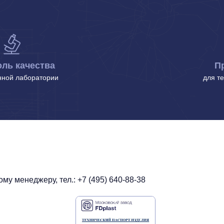
ль качества
П
нной лаборатории
для т
у менеджеру, тел.: +7 (495) 640-88-38