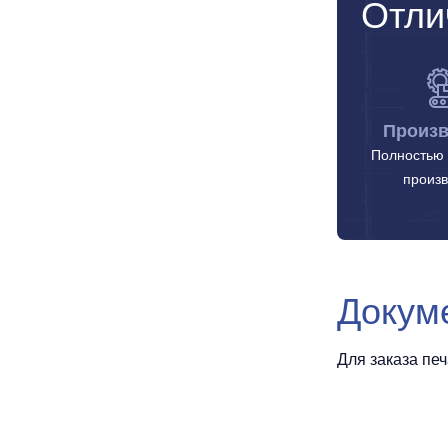
Отли
Произв
Полностью 
произв
Докум
Для заказа пе