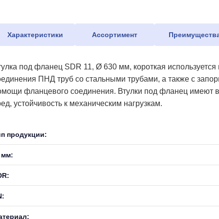
Характеристики
Ассортимент
Преимуществ
тулка под фланец SDR 11, Ø 630 мм, короткая используется
оединения ПНД труб со стальными трубами, а также с запо
омощи фланцевого соединения. Втулки под фланец имеют в
ред, устойчивость к механическим нагрузкам.
ип продукции:
 мм:
DR:
N:
атериал: