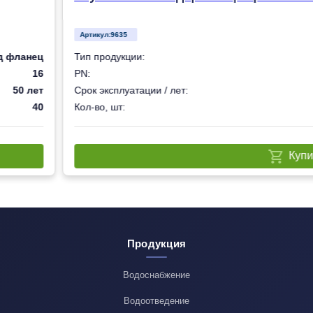
Артикул:
9635
д фланец
Тип продукции:
16
PN:
50 лет
Срок эксплуатации / лет:
40
Кол-во, шт:
Купи
Продукция
Водоснабжение
Водоотведение