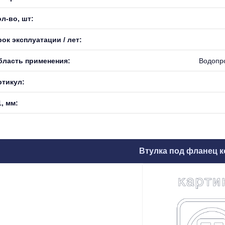
л-во, шт:
ок эксплуатации / лет:
бласть применения:
Водопр
ртикул:
, мм:
Втулка под фланец к