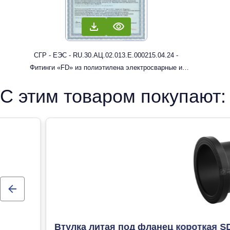
СГР - ЕЭС - RU.30.АЦ.02.013.Е.000215.04.24 -
Фитинги «FD» из полиэтилена электросварные и
литые с трубным концом: муфты, отводы
С этим товаром покупают:
Втулка литая под фланец короткая S