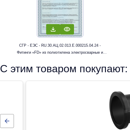
СГР - ЕЭС - RU.30.АЦ.02.013.Е.000215.04.24 -
Фитинги «FD» из полиэтилена электросварные и
литые с трубным концом: муфты, отводы
С этим товаром покупают: