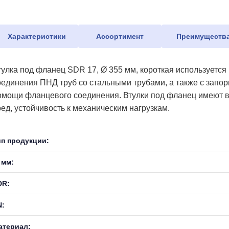
Характеристики
Ассортимент
Преимуществ
тулка под фланец SDR 17, Ø 355 мм, короткая используется
оединения ПНД труб со стальными трубами, а также с запо
омощи фланцевого соединения. Втулки под фланец имеют в
ред, устойчивость к механическим нагрузкам.
ип продукции:
 мм:
DR:
N:
атериал: