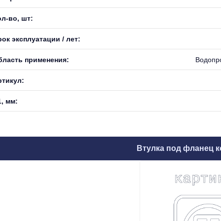
л-во, шт:
ок эксплуатации / лет:
бласть применения:
Водопр
ртикул:
, мм:
Втулка под фланец к