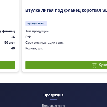
Втулка литая под фланец короткая S
Артикул:
9635
д фланец
Тип продукции:
16
PN:
50 лет
Срок эксплуатации / лет:
40
Кол-во, шт:
Купи
Продукция
Водоснабжение