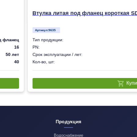
Втулка литая под фланец короткая S
Артикул:
9635
д фланец
Тип продукции:
16
PN:
50 лет
Срок эксплуатации / лет:
40
Кол-во, шт:
Купи
Продукция
Водоснабжение