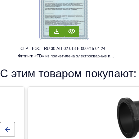
СГР - ЕЭС - RU.30.АЦ.02.013.Е.000215.04.24 -
Фитинги «FD» из полиэтилена электросварные и
литые с трубным концом: муфты, отводы
С этим товаром покупают: