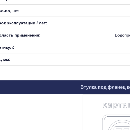
л-во, шт:
ок эксплуатации / лет:
бласть применения:
Водопр
ртикул:
, мм:
Втулка под фланец к