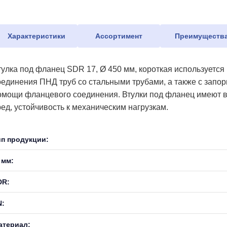
Характеристики
Ассортимент
Преимуществ
тулка под фланец SDR 17, Ø 450 мм, короткая используется
оединения ПНД труб со стальными трубами, а также с запо
омощи фланцевого соединения. Втулки под фланец имеют в
ред, устойчивость к механическим нагрузкам.
ип продукции:
 мм:
DR:
N:
атериал: