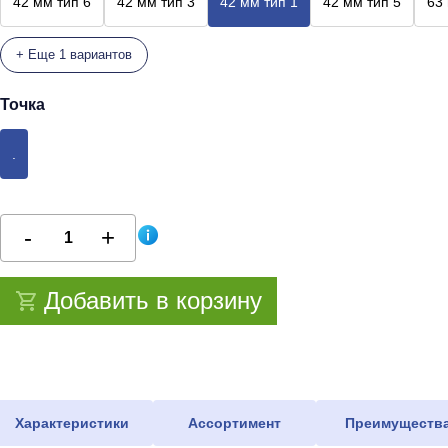
42 мм тип 6
42 мм тип 3
42 мм тип 1
42 мм тип 5
63
+ Еще 1 вариантов
Точка
.
Добавить в корзину
Характеристики
Ассортимент
Преимуществ