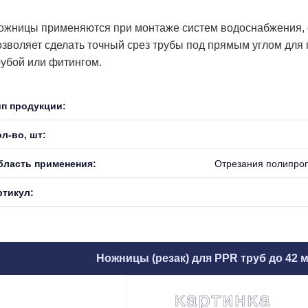
ожницы применяются при монтаже систем водоснабжения, 
озволяет сделать точный срез трубы под прямым углом для
рубой или фитингом.
ип продукции:
л-во, шт:
бласть применения:
Отрезания полипроп
ртикул:
Ножницы (резак) для PPR труб до 42 м