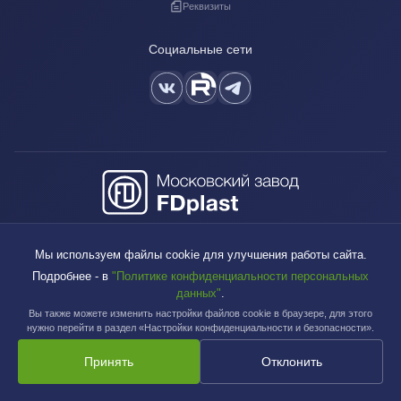
Реквизиты
Социальные сети
+7 (495) 640-88-38
Мы используем файлы cookie для улучшения работы сайта.
sales@fdplast.ru
Подробнее - в
"Политике конфиденциальности персональных
140050, Московская обл., пос. Красково, ул. Карла Маркса, д. 117Б
данных"
.
Вы также можете изменить настройки файлов cookie в браузере, для этого
нужно перейти в раздел «Настройки конфиденциальности и безопасности».
Принять
Отклонить
Московский завод FDplast™ | © 2003-2026