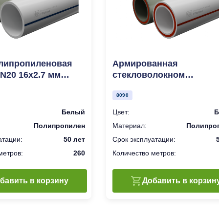
олипропиленовая
Армированная
PN20 16x2.7 мм
стекловолокном
полипропиленовая тру
PN20 20x2.8 мм белая 2 
8090
Белый
Цвет:
Б
Полипропилен
Материал:
Полипро
атации:
50 лет
Срок эксплуатации:
метров:
260
Количество метров:
бавить в корзину
Добавить в корзин