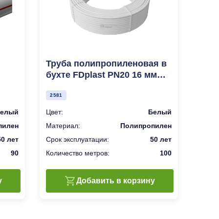
Труба полипропиленовая в
бухте FDplast PN20 16 мм
ба
100 м белая
м
2581
елый
Цвет:
Белый
пилен
Материал:
Полипропилен
50 лет
Срок эксплуатации:
50 лет
90
Количество метров:
100
у
Добавить в корзину