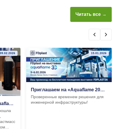
Читать все →
09.02.2026
15.01.2026
Пе
27 
инт
пер
«Ин
Приглашаем на «Aquaflame 2026»
стр
Проверенные временем решения для
FDp
инженерной инфраструктуры!
важ
FDplast на юбилейной Aquaflame 2026
чис
прошла
,
ластмасс
ном