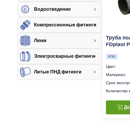
Водоотведение
Компрессионные фитинги
Труба п
Люки
FDplast 
белая
Электросварные фитинги
2721
Цвет:
Литые ПНД фитинги
Материал:
Срок эксплу
Количество 
До