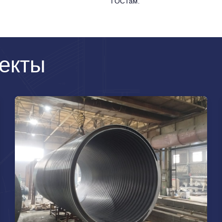
ГОСТам.
екты