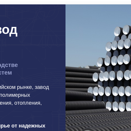
вод
одстве
стем
ийском рынке, завод
 полимерных
ения, отопления,
ырье от надежных