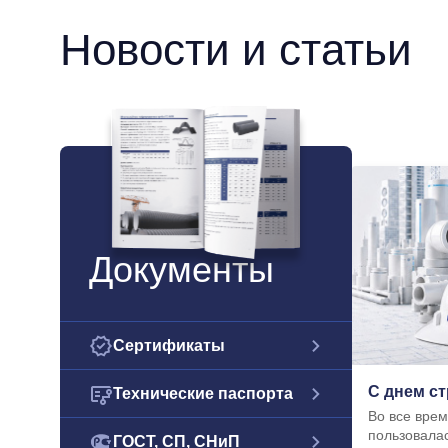
Новости и статьи
Документы
Сертификаты
С днем ст
Технические паспорта
Во все вре
пользовала
ГОСТ, СП, СНиП