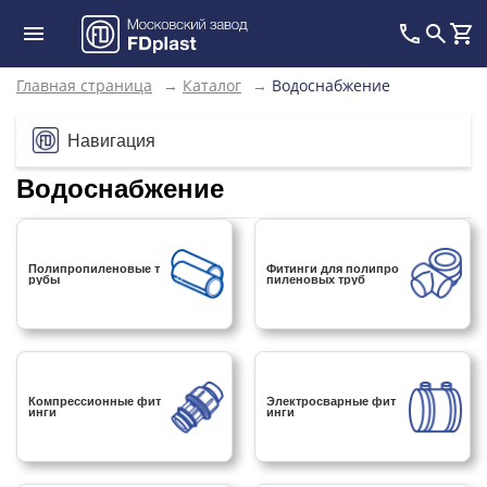
Главная страница
→
Каталог
→
Водоснабжение
Навигация
Водоснабжение
Полипропиленовые т
Фитинги для полипро
рубы
пиленовых труб
Компрессионные фит
Электросварные фит
инги
инги