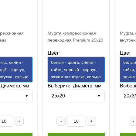
рессионная
Муфта компрессионная
Муфта 
 мм
переходная Premium 25x20
внутрен
мм
Premium
Цвет
Цвет
нга, синий -
белый - цанга, синий -
белый 
ный - корпус,
гайки, черный - корпус,
гайки,
втулка, кольцо
зажимная втулка, кольцо
зажим
 Диаметр, мм
Выберите: Диаметр, мм
Выбери
25х20
20x3/
▼
▼
+
-
+
-