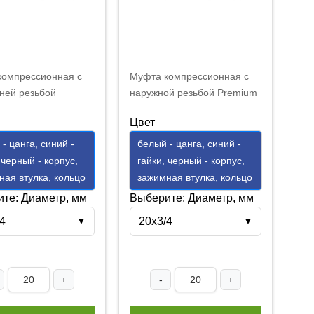
компрессионная с
Муфта компрессионная с
ней резьбой
наружной резьбой Premium
 20x1/2"
20x1/2"
Цвет
- цанга, синий -
белый - цанга, синий -
 черный - корпус,
гайки, черный - корпус,
ная втулка, кольцо
зажимная втулка, кольцо
те: Диаметр, мм
Выберите: Диаметр, мм
4
20x3/4
▼
▼
+
-
+