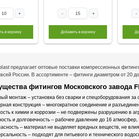
+
-
+
-
ть в корзину
Добавить в корзину
До
last предлагает оптовые поставки компрессионных фитинг
 всей России. В ассортименте – фитинги диаметром от 20 до
щества фитингов Московского завода F
ый монтаж – установка без сварки и спецоборудования за 
рная конструкция – многократное соединение и разъединен
ость к химии и коррозии – не подвержены разрушению в аг
ость и долговечность – рабочее давление до 16 атмосфер, 
асность – материал не выделяет вредных веществ, не влияе
рсальность – подходят для питьевого и технического вод