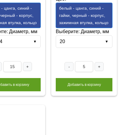
- цанга, синий -
белый - цанга, синий -
 черный - корпус,
гайки, черный - корпус,
ная втулка, кольцо
зажимная втулка, кольцо
те: Диаметр, мм
Выберите: Диаметр, мм
4
20
▼
▼
+
-
+
бавить в корзину
Добавить в корзину