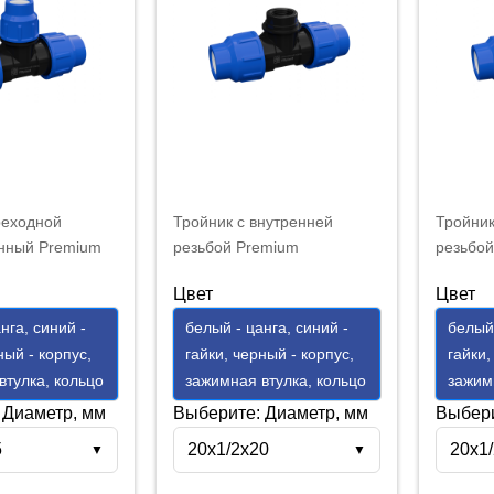
реходной
Тройник с внутренней
Тройник
нный Premium
резьбой Premium
резьбо
м
20х1/2"х20
Premium
Цвет
Цвет
нга, синий -
белый - цанга, синий -
белый 
ный - корпус,
гайки, черный - корпус,
гайки,
втулка, кольцо
зажимная втулка, кольцо
зажим
 Диаметр, мм
Выберите: Диаметр, мм
Выбери
5
20х1/2х20
20х1
▼
▼