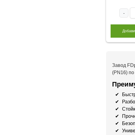
-
Добави
Завод FDp
(PN16) по
Преиму
Быстр
Разбо
Стойк
Прочн
Безоп
Униве