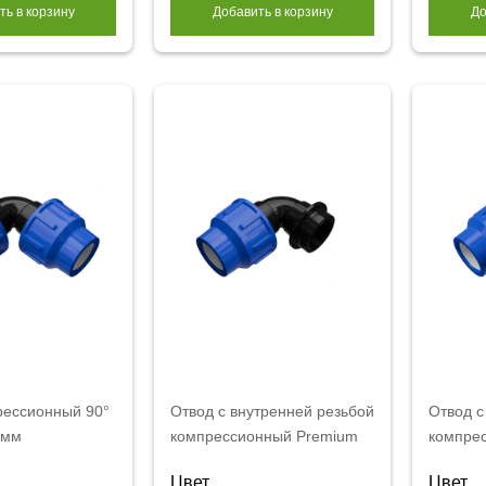
ть в корзину
Добавить в корзину
До
рессионный 90°
Отвод с внутренней резьбой
Отвод с
 мм
компрессионный Premium
компре
20x1/2"
20x1/2"
Цвет
Цвет