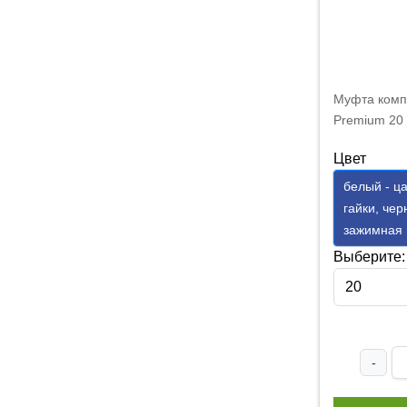
Муфта комп
Premium 20
Цвет
белый - ца
гайки, чер
зажимная 
Выберите:
20
-