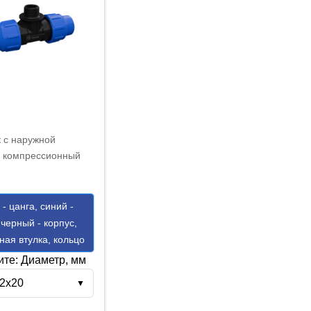
 с наружной
й компрессионный
 20х1/2"х20
- цанга, синий -
 черный - корпус,
ная втулка, кольцо
те: Диаметр, мм
/2х20
▼