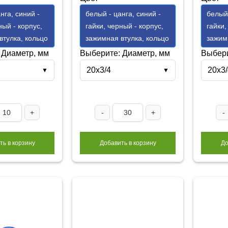
нга, синий -
белый - цанга, синий -
белый 
ный - корпус,
гайки, черный - корпус,
гайки,
втулка, кольцо
зажимная втулка, кольцо
зажим
 Диаметр, мм
Выберите: Диаметр, мм
Выбери
20x3/4
20х3/
▼
▼
+
-
+
-
ть в корзину
Добавить в корзину
До