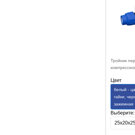
Тройник пе
компрессио
25х20х25 м
Цвет
белый - ца
гайки, чер
зажимная 
Выберите:
25х20х2