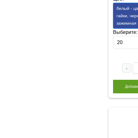
белый - ца
гайки, чер
зажимная 
Выберите:
20
-
Добави