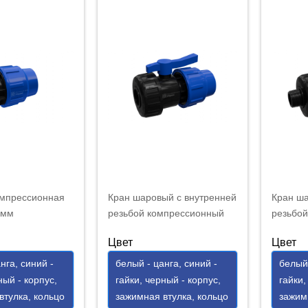
омпрессионная
Кран шаровый с внутренней
Кран ш
 мм
резьбой компрессионный
резьбо
Premium 20х1/2"
Premium
Цвет
Цвет
нга, синий -
белый - цанга, синий -
белый 
ный - корпус,
гайки, черный - корпус,
гайки,
втулка, кольцо
зажимная втулка, кольцо
зажим