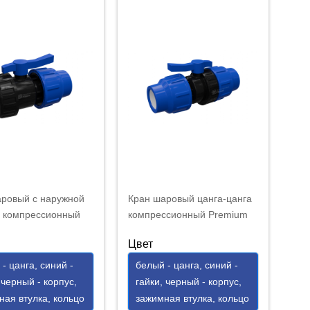
аровый с наружной
Кран шаровый цанга-цанга
й компрессионный
компрессионный Premium
 20х1/2"
20 мм
Цвет
- цанга, синий -
белый - цанга, синий -
 черный - корпус,
гайки, черный - корпус,
ная втулка, кольцо
зажимная втулка, кольцо