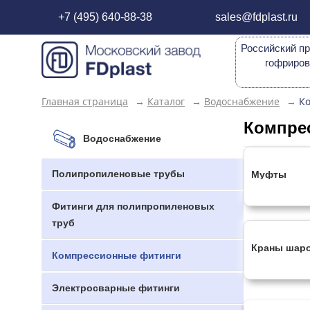
+7 (495) 640-88-38
sales@fdplast.ru
Российский пр
гофриров
Главная страница
→
Каталог
→
Водоснабжение
→
К
Компре
Водоснабжение
Полипропиленовые трубы
Муфты
Фитинги для полипропиленовых
труб
Краны шар
Компрессионные фитинги
Электросварные фитинги