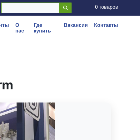
0 товаров
нты
О
Где
Вакансии
Контакты
нас
купить
rm