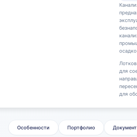
Канали
предна
эксплу
безнап
канали
промыш
осадко
Лотков
для со
направ
пересе
для об
Особенности
Портфолио
Документ