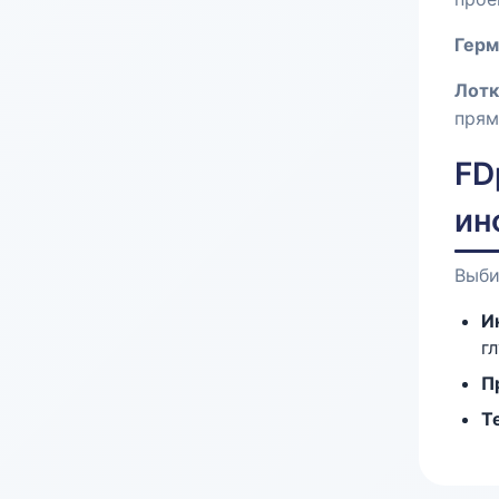
Герм
Лотк
прям
FD
ин
Выби
И
г
П
Т