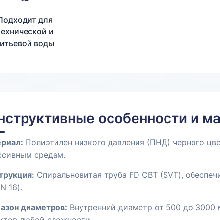
Подходит для
технической и
питьевой воды
нструктивные особенности и м
риал:
Полиэтилен низкого давления (ПНД) черного цв
ссивным средам.
трукция:
Спиральновитая труба FD СВТ (SVT), обеспе
N 16).
азон диаметров:
Внутренний диаметр от 500 до 3000 
ктов любой сложности.