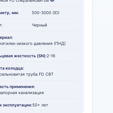
рной FD спиральновитой
метр, мм:
500-3000 (ID)
т:
Черный
ериал:
иэтилен низкого давления (ПНД)
ьцевая жесткость (SN):
2-16
та колодца:
ральновитая труба FD СВТ
асть применения:
напорная канализация
к эксплуатации:
50+ лет