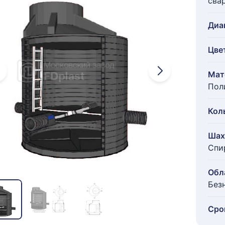
сва
Диа
Цве
Мат
Пол
Кол
Шах
Спи
Обл
Без
Сро