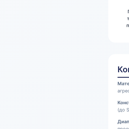
Ко
Мате
агре
Конс
(до S
Диап
прое