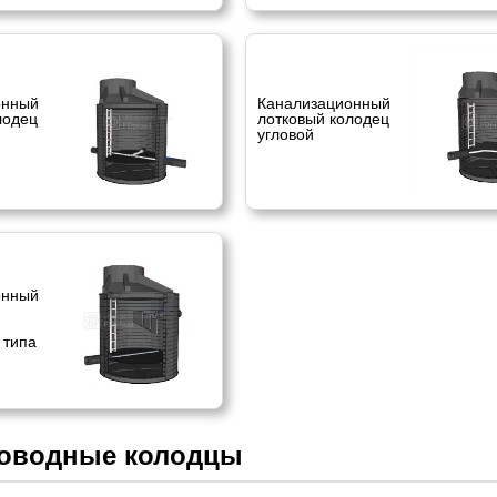
онный
Канализационный
лодец
лотковый колодец
угловой
онный
 типа
оводные колодцы