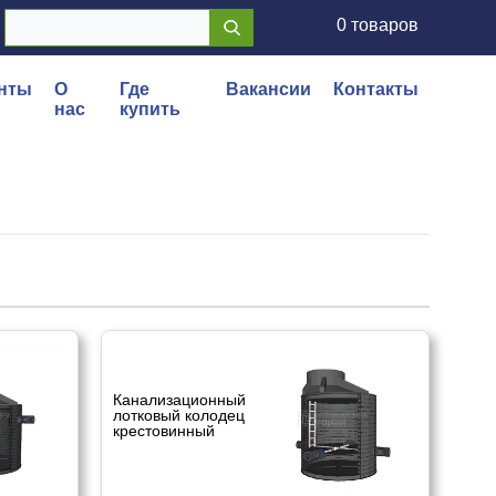
0 товаров
нты
О
Где
Вакансии
Контакты
нас
купить
Канализационный
лотковый колодец
крестовинный