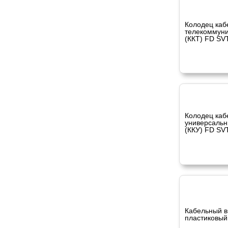
Колодец каб
телекоммун
(ККТ) FD SV
Колодец каб
универсаль
(ККУ) FD SV
Кабельный в
пластиковый