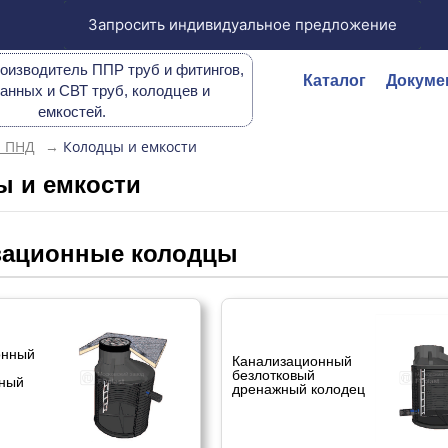
Запросить индивидуальное предложение
оизводитель ППР труб и фитингов,
Каталог
Докуме
анных и СВТ труб, колодцев и
емкостей.
ы ПНД
→
Колодцы и емкости
ы и емкости
зационные колодцы
онный
Канализационный
безлотковый
ный
дренажный колодец