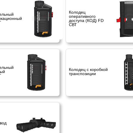
Колодец
ельный
оперативного
икационный
доступа (КОД) FD
T
СВТ
ельный
Колодец с коробкой
ный
транспозиции
T
вод