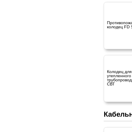
Противопож
колодец FD 
Колодец для
утепленного
трубопровод
СВТ
Кабель