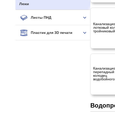
Люки
Листы ПНД
Канализаци
лотковый ко
тройниковый
Пластик для 3D печати
Канализаци
перепадный
колодец
водобойного
Водопр