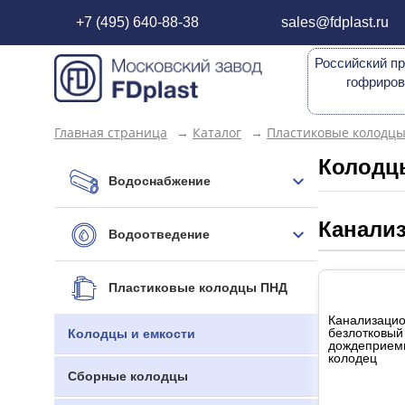
+7 (495) 640-88-38
sales@fdplast.ru
Российский пр
гофриров
Главная страница
→
Каталог
→
Пластиковые колодц
Колодц
Водоснабжение
Канали
Водоотведение
Пластиковые колодцы ПНД
Канализаци
безлотковый
Колодцы и емкости
дождеприем
колодец
Сборные колодцы