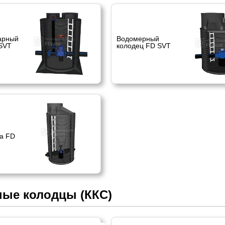
арный
Водомерный
SVT
колодец FD SVT
а FD
ные колодцы (ККС)