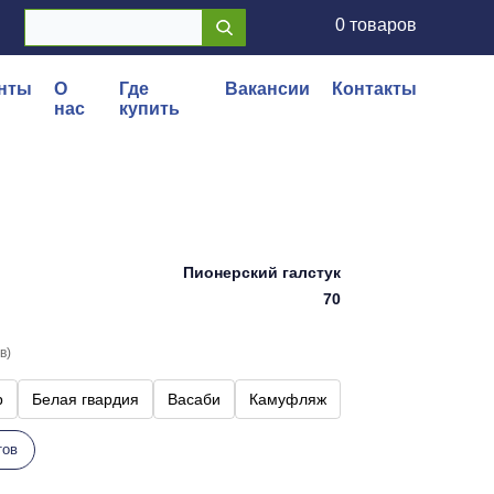
0 товаров
нты
О
Где
Вакансии
Контакты
нас
купить
Пионерский галстук
70
в)
р
Белая гвардия
Васаби
Камуфляж
тов