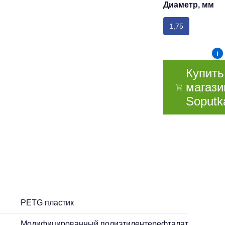
Диаметр, мм
1,75
i
Купить
магази
Soputk
PETG пластик
Модифицированный полиэтилентерефталат