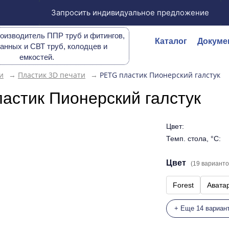
Запросить индивидуальное предложение
оизводитель ППР труб и фитингов,
Каталог
Докуме
анных и СВТ труб, колодцев и
емкостей.
и
→
Пластик 3D печати
→
PETG пластик Пионерский галстук
астик Пионерский галстук
Цвет:
Темп. стола, °C:
Цвет
(19 варианто
Forest
Авата
+ Еще 14 вариан