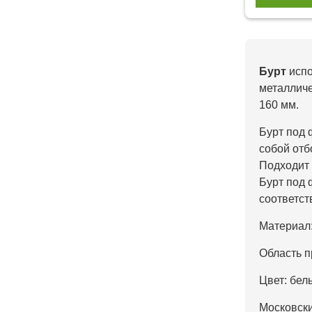
Бурт
испо
металличе
160 мм.
Бурт под 
собой отб
Подходит 
Бурт под 
соответст
Материал:
Область п
Цвет: бел
Московски