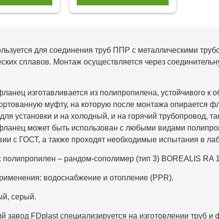
льзуется для соединения труб ППР с металлическими труб
ских сплавов. Монтаж осуществляется через соединительн
фланец изготавливается из полипропилена, устойчивого к 
ортованную муфту, на которую после монтажа опирается ф
для установки и на холодный, и на горячий трубопровод, та
фланец может быть использован с любыми видами полипро
вии с ГОСТ, а также проходят необходимые испытания в ла
 полипропилен – рандом-сополимер (тип 3) BOREALIS RA 1
рименения: водоснабжение и отопление (PPR).
ый, серый.
й завод FDplast специализируется на изготовлении труб и 