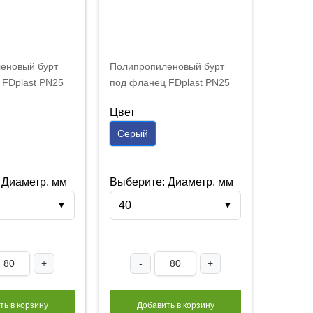
еновый бурт
Полипропиленовый бурт
 FDplast PN25
под фланец FDplast PN25
й
40 мм серый
Цвет
Серый
 Диаметр, мм
Выберите: Диаметр, мм
40
▼
▼
+
-
+
ть в корзину
Добавить в корзину