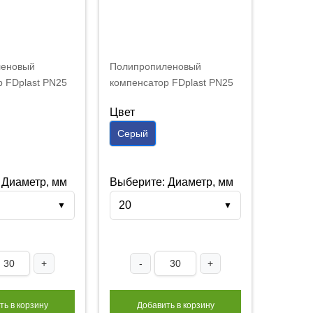
леновый
Полипропиленовый
р FDplast PN25
компенсатор FDplast PN25
й
20 мм серый
Цвет
Серый
 Диаметр, мм
Выберите: Диаметр, мм
20
▼
▼
+
-
+
ть в корзину
Добавить в корзину