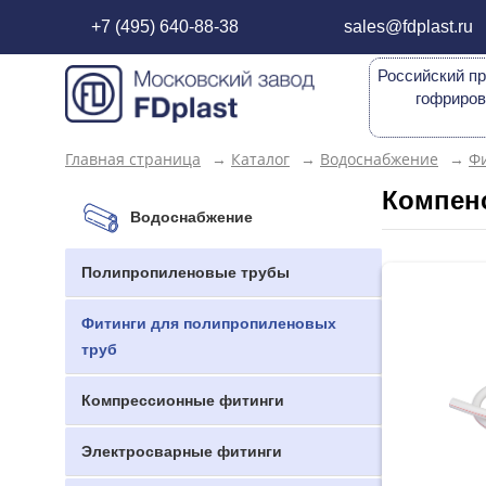
+7 (495) 640-88-38
sales@fdplast.ru
Российский пр
гофриров
Главная страница
→
Каталог
→
Водоснабжение
→
Фи
Компен
Водоснабжение
Полипропиленовые трубы
Фитинги для полипропиленовых
труб
Компрессионные фитинги
Электросварные фитинги