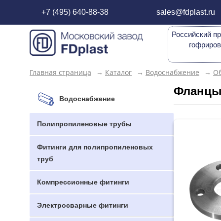
+7 (495) 640-88-38
sales@fdplast.ru
Российский пр
гофриров
Главная страница
→
Каталог
→
Водоснабжение
→
Об
Фланц
Водоснабжение
Полипропиленовые трубы
Фитинги для полипропиленовых
труб
Компрессионные фитинги
Электросварные фитинги