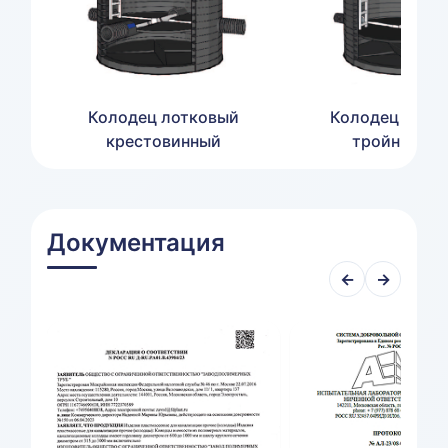
Колодец лотковый
Колодец лотк
крестовинный
тройников
Документация
←
→