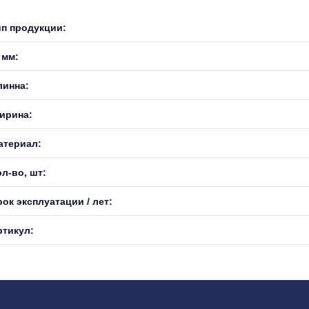
ип продукции:
 мм:
линна:
ирина:
атериал:
л-во, шт:
ок эксплуатации / лет:
ртикул: