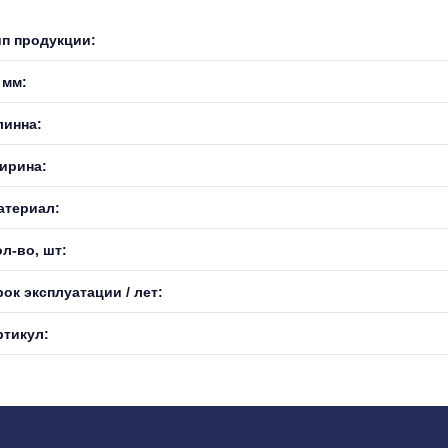
ип продукции:
 мм:
линна:
ирина:
атериал:
л-во, шт:
ок эксплуатации / лет:
ртикул: