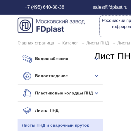
+7 (495) 640-88-38
sales@fdplast.ru
Российский пр
гофриров
Главная страница
→
Каталог
→
Листы ПНД
→
Листы
Лист П
Водоснабжение
Водоотведение
Пластиковые колодцы ПНД
Листы ПНД
Листы ПНД и сварочный пруток