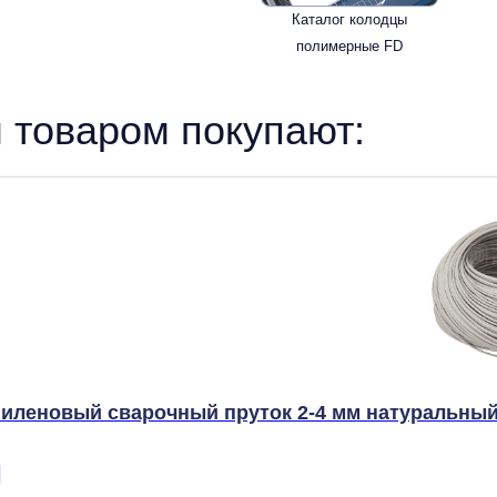
Каталог колодцы
полимерные FD
 товаром покупают:
иленовый сварочный пруток 2-4 мм натуральны