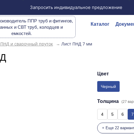
Запросить индивидуальное предложение
оизводитель ППР труб и фитингов,
Каталог
Докуме
анных и СВТ труб, колодцев и
емкостей.
 ПНД и сварочный пруток
→
Лист ПНД 7 мм
НД
Цвет
Черный
Толщина
(27 ва
4
5
6
7
+ Еще 22 вариан