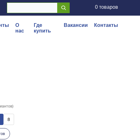
0 товаров
нты
О
Где
Вакансии
Контакты
нас
купить
риантов)
8
тов