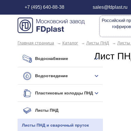
+7 (495) 640-88-38
sales@fdplast.ru
Российский пр
гофриров
Главная страница
→
Каталог
→
Листы ПНД
→
Листы
Лист П
Водоснабжение
Водоотведение
Пластиковые колодцы ПНД
Листы ПНД
Листы ПНД и сварочный пруток