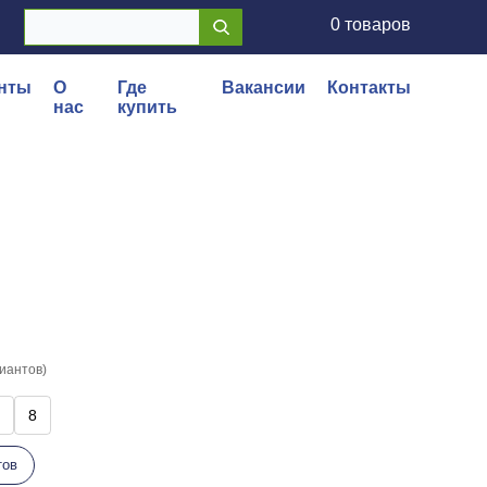
0 товаров
нты
О
Где
Вакансии
Контакты
нас
купить
риантов)
8
тов