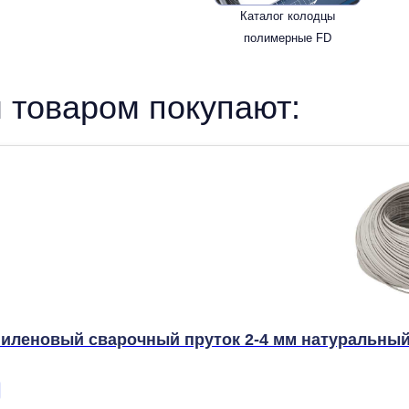
Каталог колодцы
полимерные FD
 товаром покупают:
иленовый сварочный пруток 2-4 мм натуральны