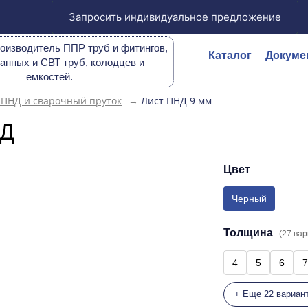
Запросить индивидуальное предложение
оизводитель ППР труб и фитингов,
Каталог
Докуме
анных и СВТ труб, колодцев и
емкостей.
 ПНД и сварочный пруток
→
Лист ПНД 9 мм
НД
Цвет
Черный
Толщина
(27 ва
4
5
6
7
+ Еще 22 вариан