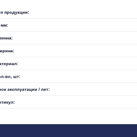
ип продукции:
 мм:
линна:
ирина:
атериал:
л-во, шт:
ок эксплуатации / лет:
ртикул: