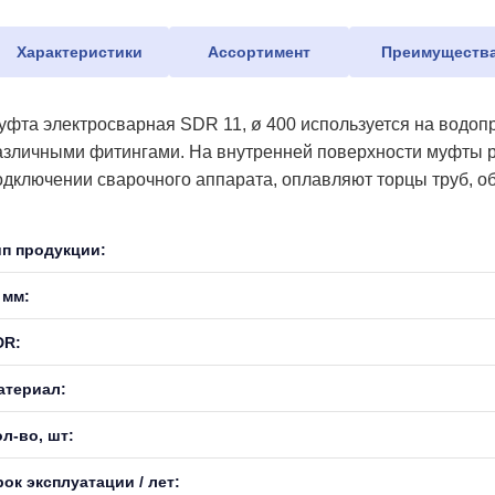
Характеристики
Ассортимент
Преимуществ
уфта электросварная SDR 11, ø 400 используется на водоп
азличными фитингами. На внутренней поверхности муфты р
одключении сварочного аппарата, оплавляют торцы труб, о
ип продукции:
 мм:
DR:
атериал:
л-во, шт:
ок эксплуатации / лет: