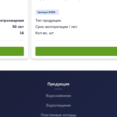
Артикул:
9498
ектросварная
Тип продукции:
50 лет
Срок эксплуатации / лет:
16
Кол-во, шт:
Продукция
Водоснабжение
Водоотведение
Пластиковые колодцы