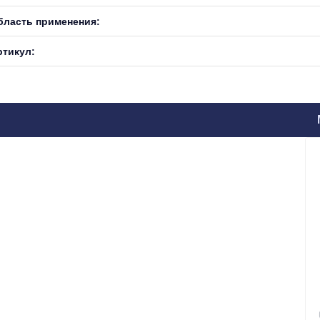
бласть применения:
ртикул: