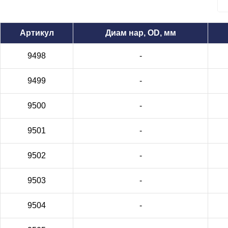
Артикул
Диам нар, OD, мм
9498
-
9499
-
9500
-
9501
-
9502
-
9503
-
9504
-