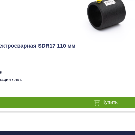
ектросварная SDR17 110 мм
и:
ации / лет:
Купить