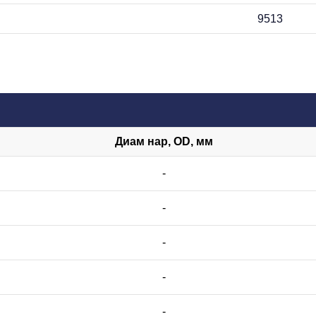
9513
Диам нар, OD, мм
-
-
-
-
-