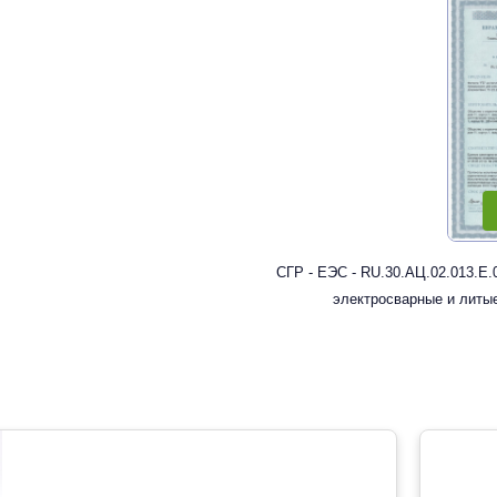
СГР - ЕЭС - RU.30.АЦ.02.013.Е.
электросварные и литы