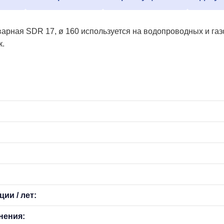
арная SDR 17, ø 160 используется на водопроводных и га
к.
ии / лет:
нения: