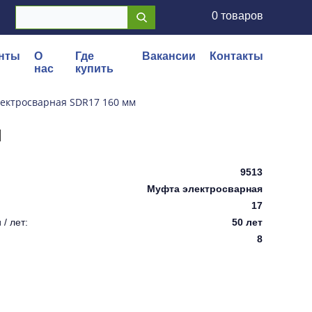
0 товаров
нты
О
Где
Вакансии
Контакты
нас
купить
ектросварная SDR17 160 мм
м
9513
Муфта электросварная
17
/ лет:
50 лет
8