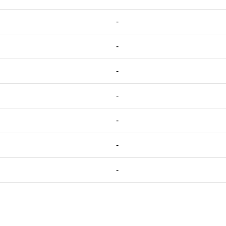
-
-
-
-
-
-
-