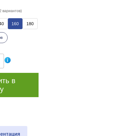
2 вариантов)
40
160
180
ов
ить в
у
ентация