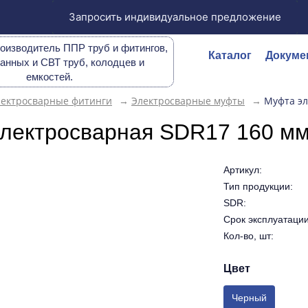
Запросить индивидуальное предложение
оизводитель ППР труб и фитингов,
Каталог
Докуме
анных и СВТ труб, колодцев и
емкостей.
лектросварные фитинги
→
Электросварные муфты
→
Муфта эл
лектросварная SDR17 160 м
Артикул:
Тип продукции:
SDR:
Срок эксплуатации 
Кол-во, шт:
Цвет
Черный