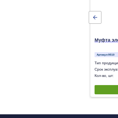
Муфта эл
Артикул:
9510
Муфта электросварная
Тип продукци
50 лет
Срок эксплуат
16
Кол-во, шт: