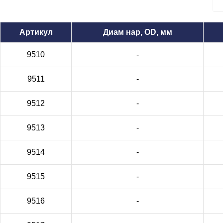
Артикул
Диам нар, OD, мм
9510
-
9511
-
9512
-
9513
-
9514
-
9515
-
9516
-