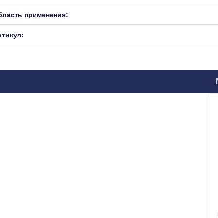
бласть применения:
ртикул: