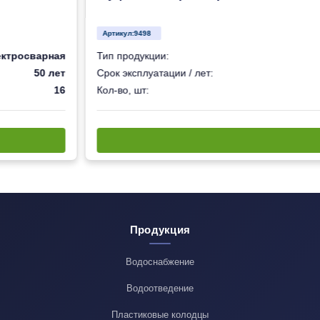
Артикул:
9498
ектросварная
Тип продукции:
50 лет
Срок эксплуатации / лет:
16
Кол-во, шт:
Продукция
Водоснабжение
Водоотведение
Пластиковые колодцы