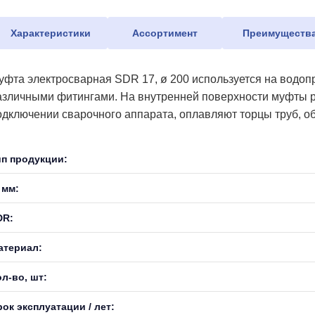
Характеристики
Ассортимент
Преимуществ
уфта электросварная SDR 17, ø 200 используется на водоп
азличными фитингами. На внутренней поверхности муфты р
одключении сварочного аппарата, оплавляют торцы труб, о
ип продукции:
 мм:
DR:
атериал:
л-во, шт:
ок эксплуатации / лет: