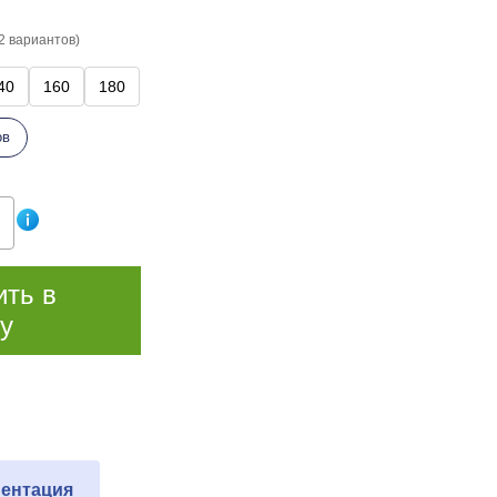
2 вариантов)
40
160
180
ов
ить в
у
ентация