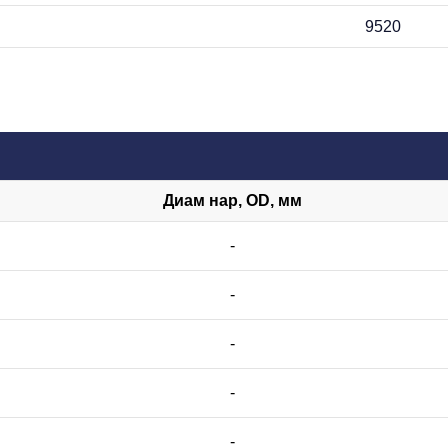
9520
Диам нар, OD, мм
-
-
-
-
-