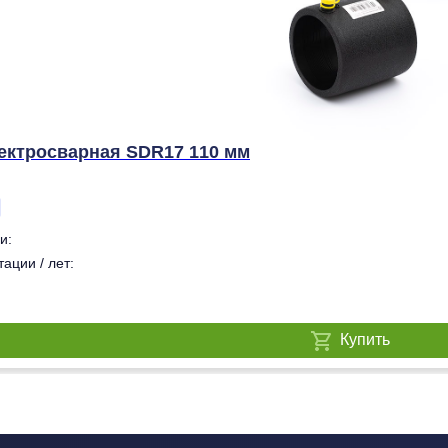
ектросварная SDR17 110 мм
и:
ации / лет:
Купить