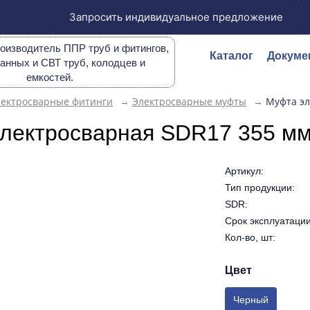
Запросить индивидуальное предложение
оизводитель ППР труб и фитингов,
Каталог
Докуме
анных и СВТ труб, колодцев и
емкостей.
лектросварные фитинги
→
Электросварные муфты
→
Муфта эл
лектросварная SDR17 355 м
Артикул:
Тип продукции:
SDR:
Срок эксплуатации 
Кол-во, шт:
Цвет
Черный