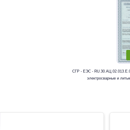
СГР - ЕЭС - RU.30.АЦ.02.013.Е.
электросварные и литы