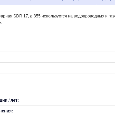
арная SDR 17, ø 355 используется на водопроводных и га
к.
ии / лет:
нения: