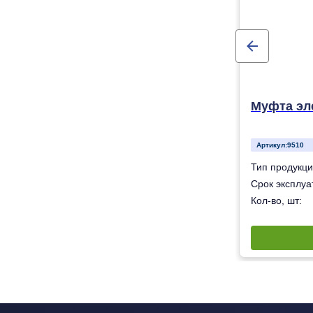
Муфта эл
Артикул:
9510
Муфта электросварная
Тип продукци
50 лет
Срок эксплуат
16
Кол-во, шт: