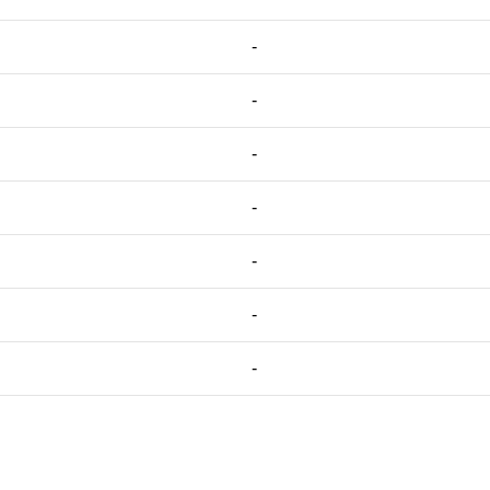
-
-
-
-
-
-
-