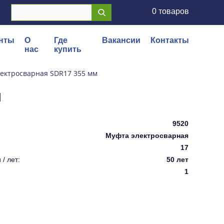
0 товаров
нты
О
Где
Вакансии
Контакты
нас
купить
ектросварная SDR17 355 мм
м
9520
Муфта электросварная
17
/ лет:
50 лет
1