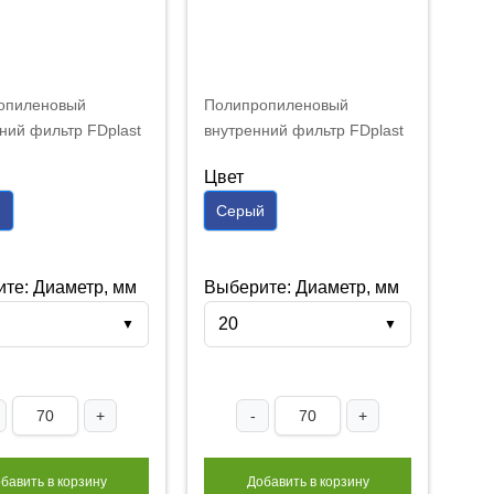
опиленовый
Полипропиленовый
ний фильтр FDplast
внутренний фильтр FDplast
0 мм белый
PN25 20 мм серый
Цвет
й
Серый
те: Диаметр, мм
Выберите: Диаметр, мм
20
▼
▼
+
-
+
бавить в корзину
Добавить в корзину