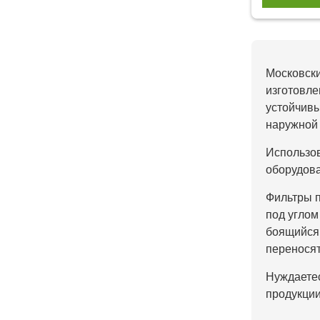
Московски
изготовле
устойчивы
наружной 
Использов
оборудова
Фильтры п
под углом
боящийся 
переносят
Нуждаетес
продукции