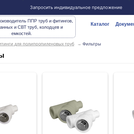
Запросить индивидуальное предложение
оизводитель ППР труб и фитингов,
Каталог
Докуме
анных и СВТ труб, колодцев и
емкостей.
тинги для полипропиленовых труб
→
Фильтры
ы