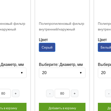
еновый фильтр
Полипропиленовый фильтр
Полипр
/наружный
внутренний/наружный
внутрен
25 20 мм белый
FDplast PN25 20 мм серый
PN25 2
Цвет
Цвет
Серый
Белы
 Диаметр, мм
Выберите: Диаметр, мм
Выбери
20
20
▼
▼
+
-
+
-
ть в корзину
Добавить в корзину
До