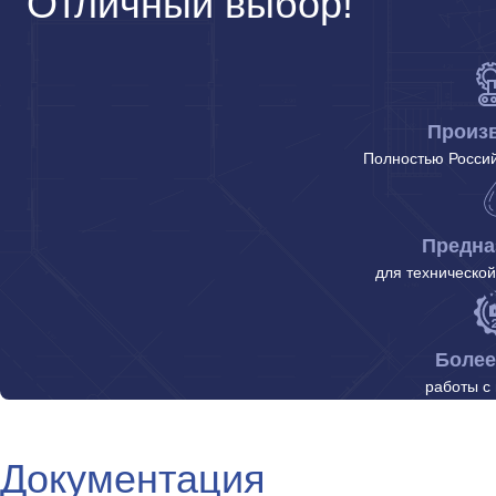
Отличный выбор!
Произ
Полностью Россий
Предна
для технической
Более
работы с
Документация