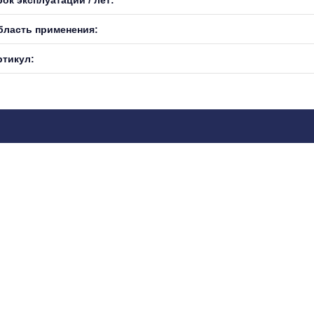
бласть применения:
ртикул: