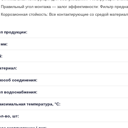
Правильный угол монтажа — залог эффективности: Фильтр предназ
Коррозионная стойкость: Все контактирующие со средой материал
ип продукции:
 мм:
N:
атериал:
пособ соединения:
ип водоснабжения:
аксимальная температура, °С:
л-во, шт:
ок эксплуатации / лет: