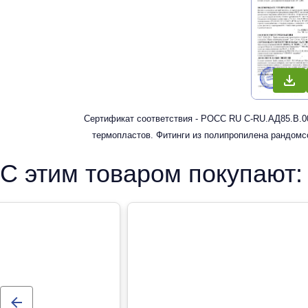
Сертификат соответствия - РОСС RU С-RU.АД85.В.00
термопластов. Фитинги из полипропилена рандомс
водоснабжени
С этим товаром покупают: