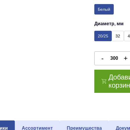
Белый
Диаметр, мм
20/25
32
4
Добав
корзин
ики
Ассортимент
Преимущества
Докум