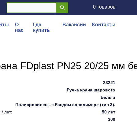
0 товаров
нты
О
Где
Вакансии
Контакты
нас
купить
ана FDplast PN25 20/25 мм б
23221
Ручка крана шарового
Белый
Полипропилен – «Рандом сополимер» (тип 3).
/ лет:
50 лет
300