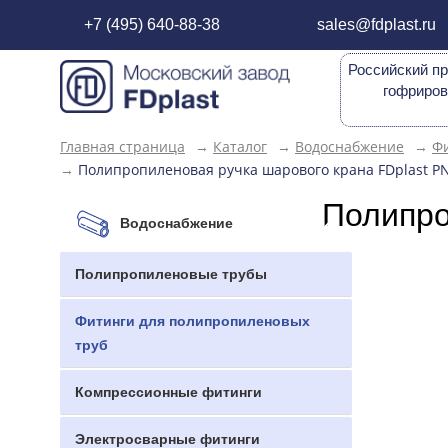
+7 (495) 640-88-38
sales@fdplast.ru
Российский пр
гофриров
Главная страница
→
Каталог
→
Водоснабжение
→
Фи
→
Полипропиленовая ручка шарового крана FDplast PN
Полипро
Водоснабжение
Полипропиленовые трубы
Фитинги для полипропиленовых
труб
Компрессионные фитинги
Электросварные фитинги