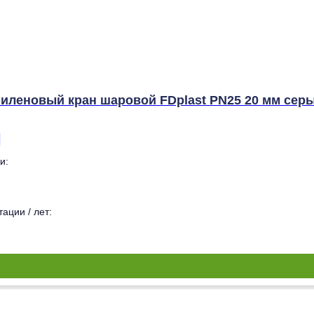
иленовый кран шаровой FDplast PN25 20 мм сер
и:
ации / лет: