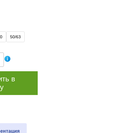
0
50/63
ить в
у
ентация