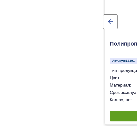
Полипроп
Артикул:
12301
Кран шаровой
Тип продукци
Белый
Цвет:
липропилен – «Рандом сополимер» (тип 3).
Материал:
50 лет
Срок эксплуат
80
Кол-во, шт: