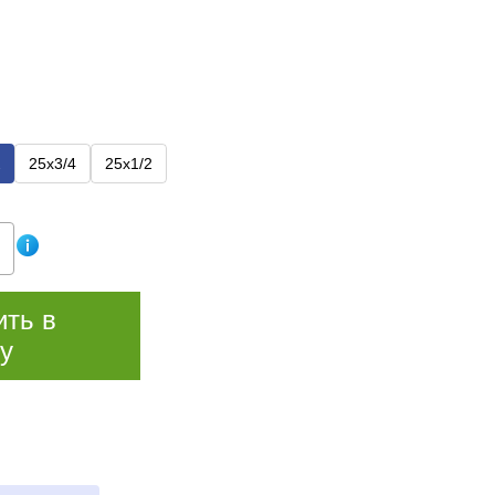
2
25х3/4
25х1/2
ить в
у