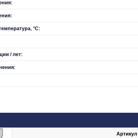
ения:
ения:
емпература, °С:
ии / лет:
нения:
Артикул