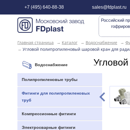
+7 (495) 640-88-38
sales@fdplast.ru
Российский пр
гофриров
Главная страница
→
Каталог
→
Водоснабжение
→
Фи
→
Угловой полипропиленовый шаровой кран для радиа
Угловой
Водоснабжение
Полипропиленовые трубы
Фитинги для полипропиленовых
труб
Компрессионные фитинги
Электросварные фитинги