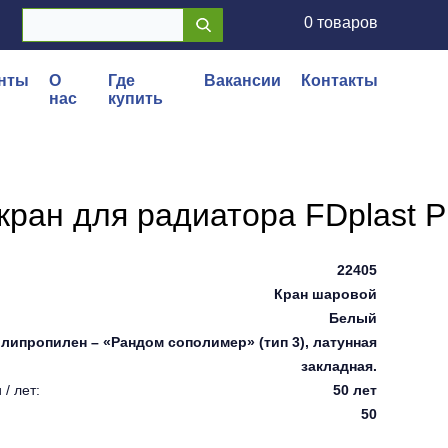
0 товаров
нты
О
Где
Вакансии
Контакты
нас
купить
ран для радиатора FDplast 
22405
Кран шаровой
Белый
липропилен – «Рандом сополимер» (тип 3), латунная
закладная.
/ лет:
50 лет
50