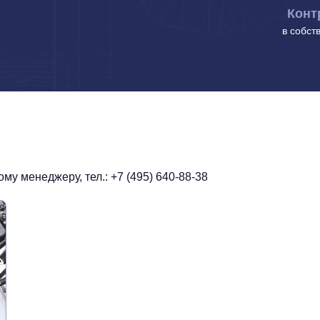
Конт
в собст
у менеджеру, тел.: +7 (495) 640-88-38