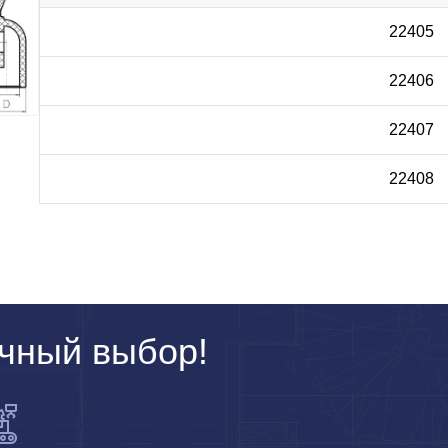
22405
22406
22407
22408
чный выбор!