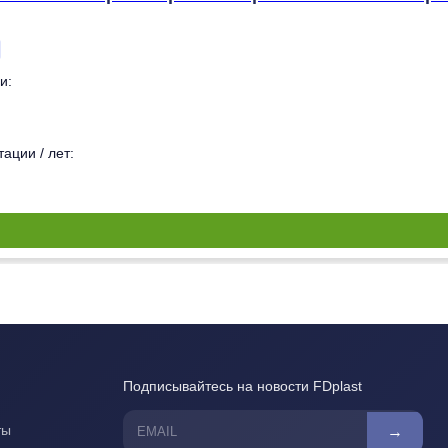
и:
ации / лет:
Подписывайтесь на новости FDplast
ты
→