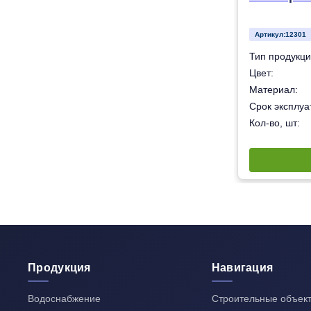
Артикул:
12301
Кран шаровой
Тип продукци
Белый
Цвет:
липропилен – «Рандом сополимер» (тип 3).
Материал:
50 лет
Срок эксплуат
80
Кол-во, шт:
Продукция
Навигация
Водоснабжение
Строительные объек