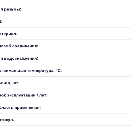
ип резьбы:
N:
атериал:
пособ соединения:
ип водоснабжения:
аксимальная температура, °С:
л-во, шт:
ок эксплуатации / лет:
бласть применения:
ртикул: