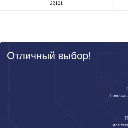
22101
Отличный выбор!
Полность
П
для тех