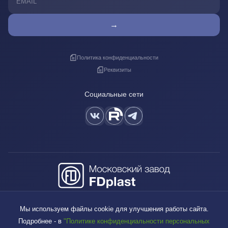
→
Политика конфиденциальности
Реквизиты
Социальные сети
+7 (495) 640-88-38
Мы используем файлы cookie для улучшения работы сайта.
sales@fdplast.ru
Подробнее - в
"Политике конфиденциальности персональных
140050, Московская обл., пос. Красково, ул. Карла Маркса, д. 117Б