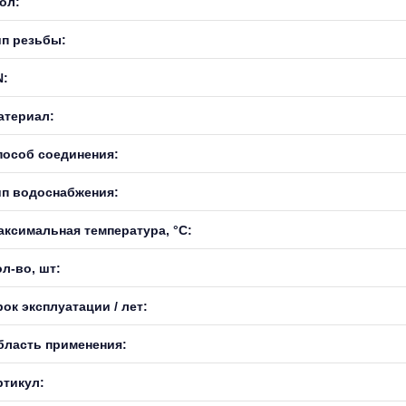
ол:
ип резьбы:
N:
атериал:
пособ соединения:
ип водоснабжения:
аксимальная температура, °С:
л-во, шт:
ок эксплуатации / лет:
бласть применения:
ртикул: