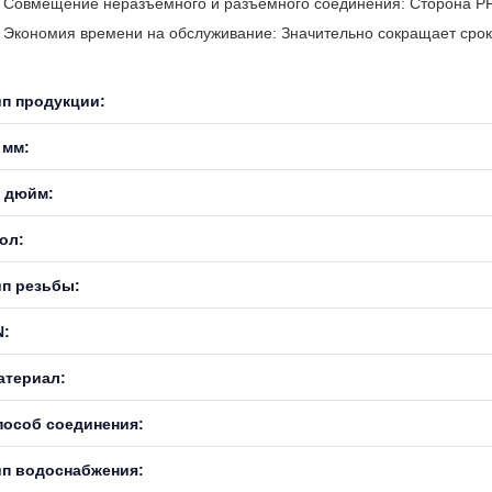
Совмещение неразъёмного и разъёмного соединения: Сторона PPR
Экономия времени на обслуживание: Значительно сокращает сроки
ип продукции:
 мм:
, дюйм:
ол:
ип резьбы:
N:
атериал:
пособ соединения:
ип водоснабжения: