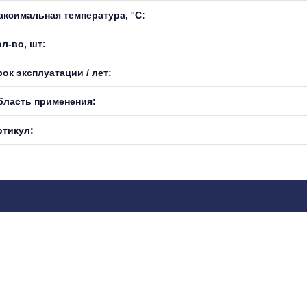
аксимальная температура, °С:
л-во, шт:
ок эксплуатации / лет:
бласть применения:
ртикул: