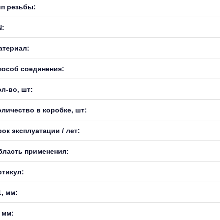
ип резьбы:
N:
атериал:
пособ соединения:
л-во, шт:
оличество в коробке, шт:
ок эксплуатации / лет:
бласть применения:
ртикул:
, мм:
 мм: