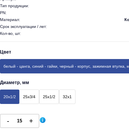
Тип продукции:
PN:
Материал:
Ко
Срок эксплуатации / лет:
Кол-во, шт:
Цвет
белый - цанга, синий - гайки, черный - корпус, зажимная втулка, 
Диаметр, мм
20х1/2
25х3/4
25х1/2
32х1