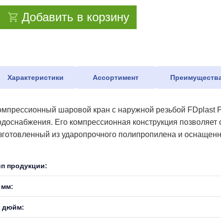
Добавить в корзину
Характеристики
Ассортимент
Преимуществ
омпрессионный шаровой кран с наружной резьбой FDplast P
одоснабжения. Его компрессионная конструкция позволяет 
зготовленный из ударопрочного полипропилена и оснащенн
ип продукции:
 мм:
, дюйм: