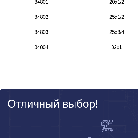
34801
20х1/2
34802
25х1/2
34803
25х3/4
34804
32х1
Отличный выбор!