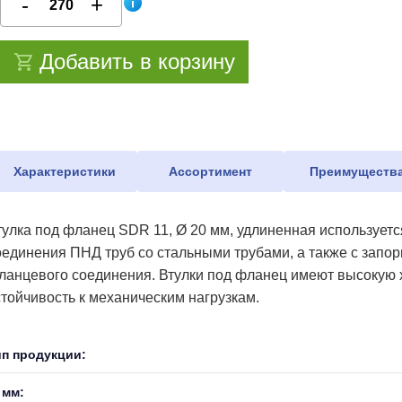
Добавить в корзину
Характеристики
Ассортимент
Преимуществ
тулка под фланец SDR 11, Ø 20 мм, удлиненная использует
оединения ПНД труб со стальными трубами, а также с запо
ланцевого соединения. Втулки под фланец имеют высокую х
стойчивость к механическим нагрузкам.
ип продукции:
 мм: