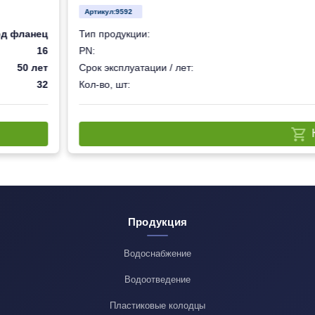
Артикул:
9592
од фланец
Тип продукции:
16
PN:
50 лет
Срок эксплуатации / лет:
32
Кол-во, шт:
Продукция
Водоснабжение
Водоотведение
Пластиковые колодцы