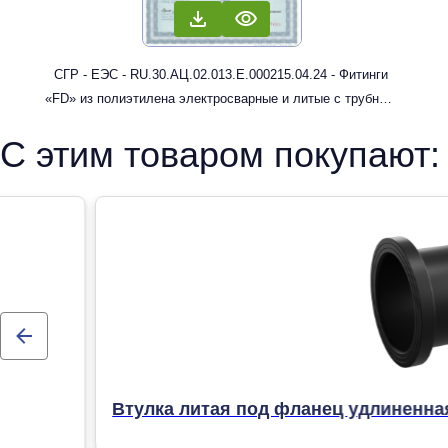
СГР - ЕЭС - RU.30.АЦ.02.013.Е.000215.04.24 - Фитинги
«FD» из полиэтилена электросварные и литые с трубным
концом: муфты, отводы
С этим товаром покупают:
Втулка литая под фланец удлиненна