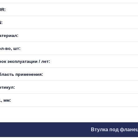
DR:
N:
атериал:
л-во, шт:
ок эксплуатации / лет:
бласть применения:
ртикул:
, мм:
Втулка под флане