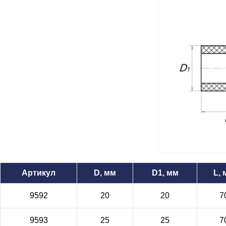
Артикул
D, мм
D1, мм
L,
9592
20
20
7
9593
25
25
7