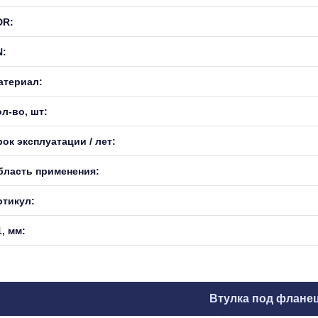
DR:
N:
атериал:
л-во, шт:
ок эксплуатации / лет:
бласть применения:
ртикул:
, мм:
Втулка под флане