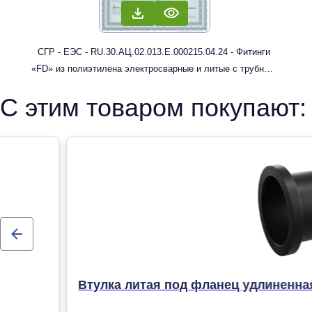
СГР - ЕЭС - RU.30.АЦ.02.013.Е.000215.04.24 - Фитинги
«FD» из полиэтилена электросварные и литые с трубным
концом: муфты, отводы
С этим товаром покупают:
Втулка литая под фланец удлиненна