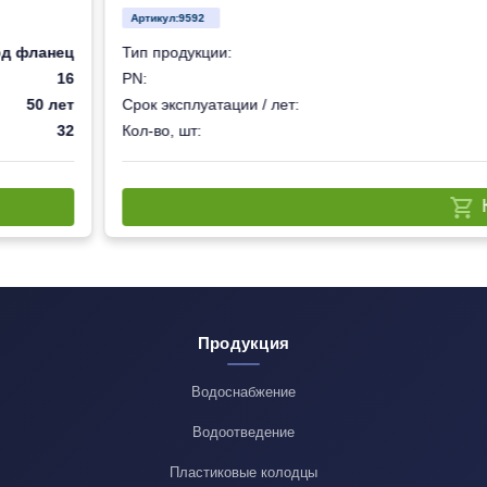
Артикул:
9592
од фланец
Тип продукции:
16
PN:
50 лет
Срок эксплуатации / лет:
32
Кол-во, шт:
Продукция
Водоснабжение
Водоотведение
Пластиковые колодцы