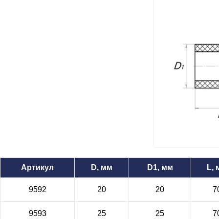
Артикул
D, мм
D1, мм
L,
9592
20
20
7
9593
25
25
7