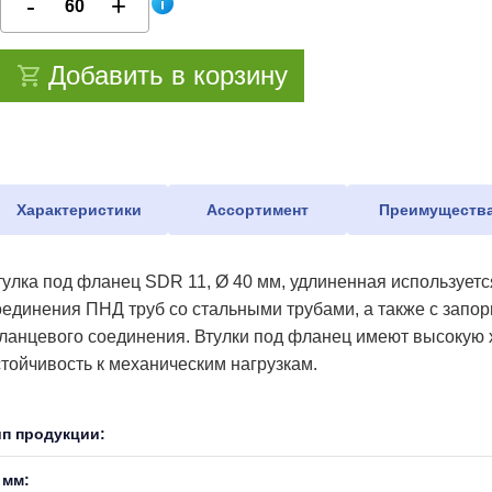
Добавить в корзину
Характеристики
Ассортимент
Преимуществ
тулка под фланец SDR 11, Ø 40 мм, удлиненная использует
оединения ПНД труб со стальными трубами, а также с запо
ланцевого соединения. Втулки под фланец имеют высокую х
стойчивость к механическим нагрузкам.
ип продукции:
 мм: