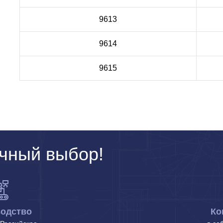
9613
9614
9615
чный выбор!
одство
Ко