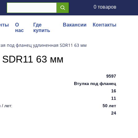
0 товаров
нты
О
Где
Вакансии
Контакты
нас
купить
тая под фланец удлиненная SDR11 63 мм
я SDR11 63 мм
9597
Втулка под фланец
16
11
/ лет:
50 лет
24