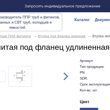
Запросить индивидуальное предложение
оизводитель ППР труб и фитингов,
Каталог
Докуме
анных и СВТ труб, колодцев и
емкостей.
итые ПНД фитинги
→
Втулка под фланец длинная
→
Втулка ли
литая под фланец удлиненна
Артикул:
Тип продукции:
PN:
SDR:
Срок эксплуатации 
Кол-во, шт:
Цвет