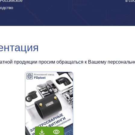
Российское
в со
одство
ентация
чатной продукции просим обращаться к Вашему персональном