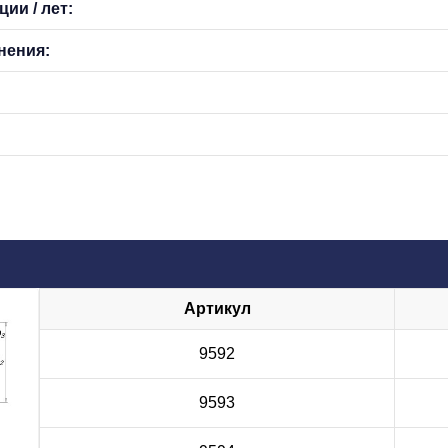
ии / лет:
нения:
Артикул
9592
9593