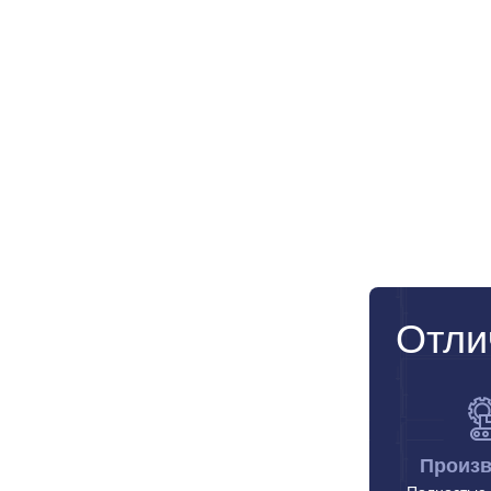
Отли
Произв