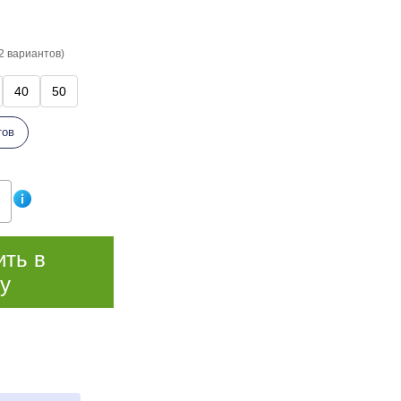
2 вариантов)
40
50
тов
ить в
у