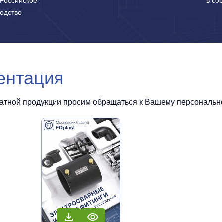
Российское
в со
одство
ентация
чатной продукции просим обращаться к Вашему персональном