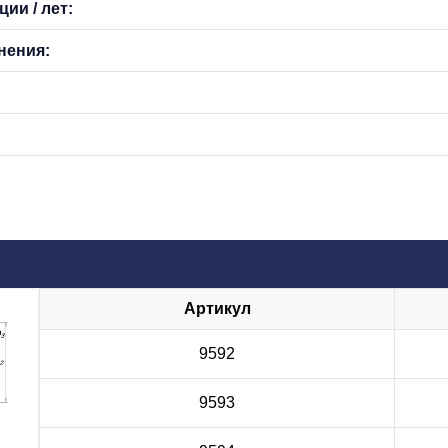
ии / лет:
нения:
Артикул
9592
9593