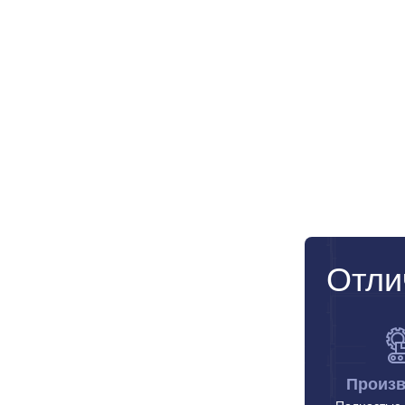
Отли
Произв