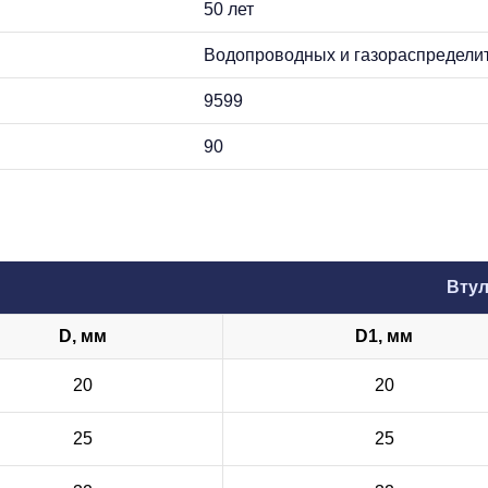
50 лет
Водопроводных и газораспредели
9599
90
Втул
D, мм
D1, мм
20
20
25
25