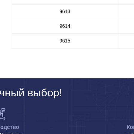
9613
9614
9615
чный выбор!
одство
Ко