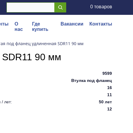
0 товаров
нты
О
Где
Вакансии
Контакты
нас
купить
тая под фланец удлиненная SDR11 90 мм
я SDR11 90 мм
9599
Втулка под фланец
16
11
/ лет:
50 лет
12