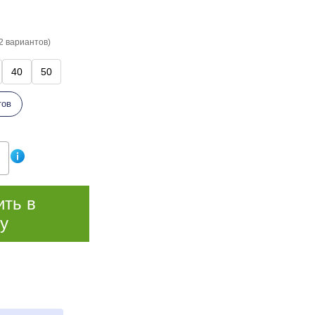
2 вариантов)
40
50
тов
ить в
у