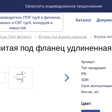
Запросить индивидуальное предложение
оизводитель ППР труб и фитингов,
Каталог
Докуме
анных и СВТ труб, колодцев и
емкостей.
итые ПНД фитинги
→
Втулка под фланец длинная
→
Втулка ли
литая под фланец удлиненна
Артикул:
Тип продукции:
PN:
SDR:
Срок эксплуатации 
Кол-во, шт:
Цвет