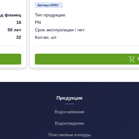
Артикул:
9592
од фланец
Тип продукции:
16
PN:
50 лет
Срок эксплуатации / лет:
32
Кол-во, шт:
Продукция
Водоснабжение
Водоотведение
Пластиковые колодцы