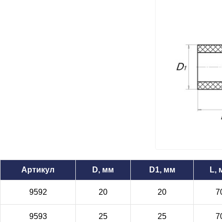
Артикул
D, мм
D1, мм
L,
9592
20
20
7
9593
25
25
7