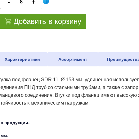
Добавить в корзину
Характеристики
Ассортимент
Преимуществ
тулка под фланец SDR 11, Ø 158 мм, удлиненная используе
оединения ПНД труб со стальными трубами, а также с запо
ланцевого соединения. Втулки под фланец имеют высокую х
стойчивость к механическим нагрузкам.
ип продукции:
 мм: