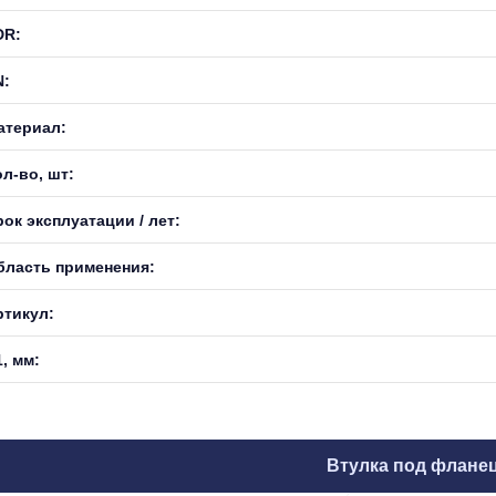
DR:
N:
атериал:
л-во, шт:
ок эксплуатации / лет:
бласть применения:
ртикул:
, мм:
Втулка под флане