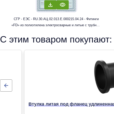
СГР - ЕЭС - RU.30.АЦ.02.013.Е.000215.04.24 - Фитинги
«FD» из полиэтилена электросварные и литые с трубным
концом: муфты, отводы
С этим товаром покупают:
Втулка литая под фланец удлиненна