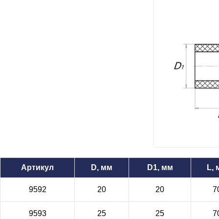
Артикул
D, мм
D1, мм
L,
9592
20
20
7
9593
25
25
7