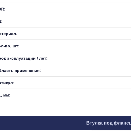
DR:
N:
атериал:
л-во, шт:
ок эксплуатации / лет:
бласть применения:
ртикул:
, мм:
Втулка под флане