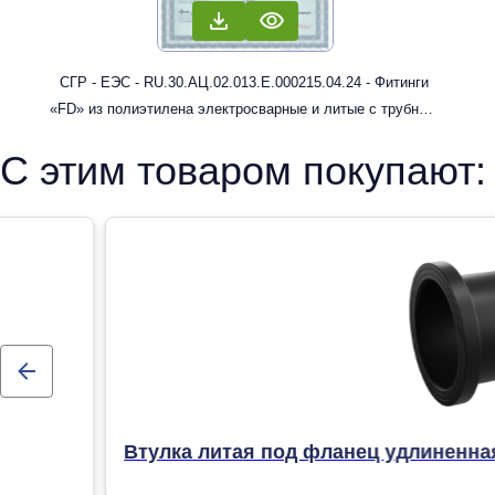
СГР - ЕЭС - RU.30.АЦ.02.013.Е.000215.04.24 - Фитинги
«FD» из полиэтилена электросварные и литые с трубным
концом: муфты, отводы
С этим товаром покупают:
Втулка литая под фланец удлиненна