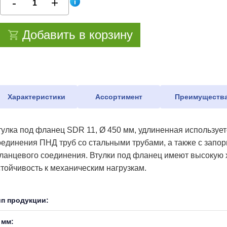
Добавить в корзину
Характеристики
Ассортимент
Преимуществ
тулка под фланец SDR 11, Ø 450 мм, удлиненная используе
оединения ПНД труб со стальными трубами, а также с запо
ланцевого соединения. Втулки под фланец имеют высокую х
стойчивость к механическим нагрузкам.
ип продукции:
 мм: