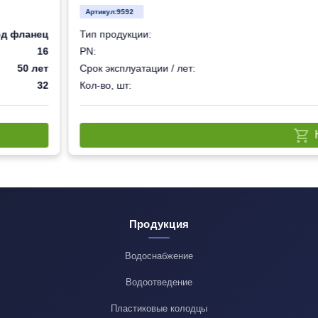
Артикул:
9592
од фланец
Тип продукции:
16
PN:
50 лет
Срок эксплуатации / лет:
32
Кол-во, шт:
Продукция
Водоснабжение
Водоотведение
Пластиковые колодцы