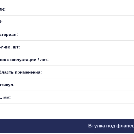
DR:
N:
атериал:
л-во, шт:
ок эксплуатации / лет:
бласть применения:
ртикул:
, мм:
Втулка под флане