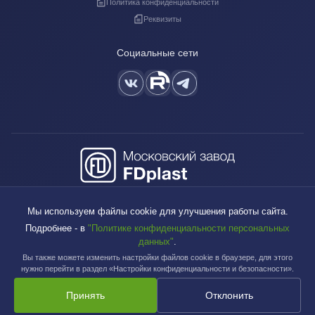
Политика конфиденциальности
Реквизиты
Социальные сети
+7 (495) 640-88-38
Мы используем файлы cookie для улучшения работы сайта.
sales@fdplast.ru
Подробнее - в
"Политике конфиденциальности персональных
140050, Московская обл., пос. Красково, ул. Карла Маркса, д. 117Б
данных"
.
Вы также можете изменить настройки файлов cookie в браузере, для этого
нужно перейти в раздел «Настройки конфиденциальности и безопасности».
Принять
Отклонить
Московский завод FDplast™ | © 2003-2026