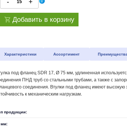
Добавить в корзину
Характеристики
Ассортимент
Преимуществ
тулка под фланец SDR 17, Ø 75 мм, удлиненная использует
оединения ПНД труб со стальными трубами, а также с запо
ланцевого соединения. Втулки под фланец имеют высокую х
стойчивость к механическим нагрузкам.
ип продукции:
 мм: