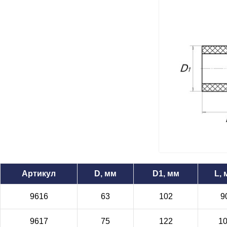
Артикул
D, мм
D1, мм
L,
9616
63
102
9
9617
75
122
1